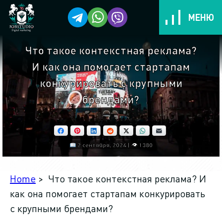
МЕНЮ
Что такое контекстная реклама?
Услуги
И как она помогает стартапам
Кейси
конкурировать с крупными
брендами?
Этапы работ
Facebook
Pinterest
LinkedIn
Reddit
X
WhatsApp
Email
Выгоды для вас!
2 сентября, 2024 | 👁 1380
Тарифы
Home
> Что такое контекстная реклама? И
Отзывы
как она помогает стартапам конкурировать
с крупными брендами?
Мы другие и вот