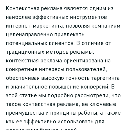
почему
Контекстная реклама является одним из
наиболее эффективных инструментов
Фрилансер VS
интернет-маркетинга, позволяя компаниям
JobStudio
целенаправленно привлекать
потенциальных клиентов. В отличие от
Боли клиентов
традиционных методов рекламы,
контекстная реклама ориентирована на
Блог
конкретные интересы пользователей,
обеспечивая высокую точность таргетинга
Как достигаем
и значительное повышение конверсий. В
результата
этой статье мы подробно рассмотрели, что
такое контекстная реклама, ее ключевые
Подарок на 2025 год
преимущества и принципы работы, а также
как ее эффективно использовать для
Контакты
достижения бизнес-целей.