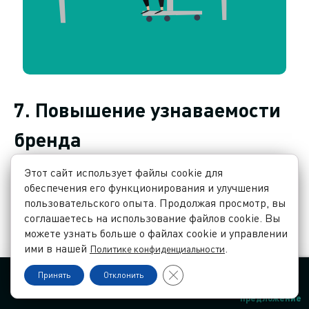
7. Повышение узнаваемости
бренда
Этот сайт использует файлы cookie для
Контекстная реклама не только помогает
обеспечения его функционирования и улучшения
привлекать новых клиентов, но и
пользовательского опыта. Продолжая просмотр, вы
соглашаетесь на использование файлов cookie. Вы
способствует повышению узнаваемости
можете узнать больше о файлах cookie и управлении
бренда. Регулярное появление вашего
ими в нашей
.
Политике конфиденциальности
бренда перед глазами пользователей
Закрыть баннер cookie GDPR
Принять
Отклонить
увеличивает их осведомленность о ваших
Контакты
Язык
Заказать звонок
Заказать
предложение
продуктах и услугах, что в долгосрочной