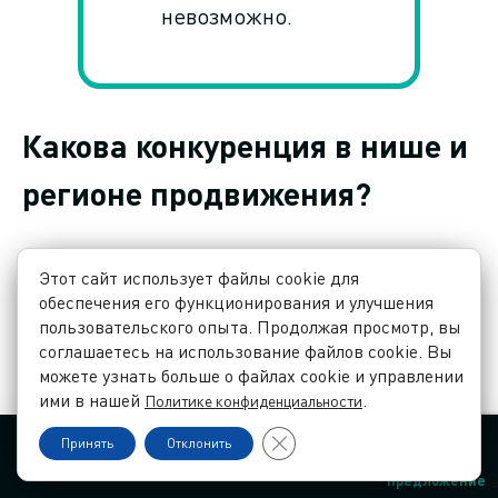
невозможно.
Какова конкуренция в нише и
регионе продвижения?
Конкуренция — вещь коварная. Она зависит
Этот сайт использует файлы cookie для
не только от ниши, но и от географии.
обеспечения его функционирования и улучшения
пользовательского опыта. Продолжая просмотр, вы
Груминг в маленьком городе и груминг в
соглашаетесь на использование файлов cookie. Вы
Киеве — это разные лиги. Ремонт квартир в
можете узнать больше о файлах cookie и управлении
районе и в центре столицы — тоже.
ими в нашей
.
Политике конфиденциальности
И вот здесь команда часто «выигрывает»
Закрыть баннер cookie GDPR
Принять
Отклонить
именно скоростью и «широтой» работ.
Контакты
Язык
Заказать звонок
Заказать
предложение