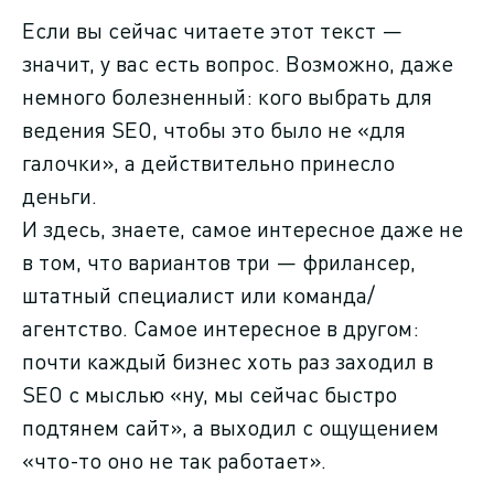
почему
Если вы сейчас читаете этот текст —
значит, у вас есть вопрос. Возможно, даже
Фрилансер VS
немного болезненный: кого выбрать для
JobStudio
ведения SEO, чтобы это было не «для
галочки», а действительно принесло
Боли клиентов
деньги.
И здесь, знаете, самое интересное даже не
Блог
в том, что вариантов три — фрилансер,
штатный специалист или команда/
Как достигаем
агентство. Самое интересное в другом:
результата
почти каждый бизнес хоть раз заходил в
SEO с мыслью «ну, мы сейчас быстро
Подарок на 2025 год
подтянем сайт», а выходил с ощущением
«что-то оно не так работает».
Контакты