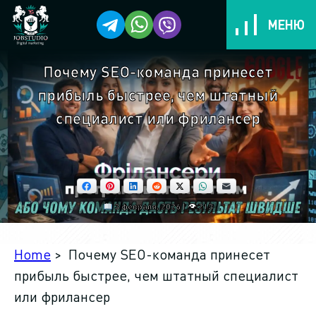
МЕНЮ
Почему SEO-команда принесет
Услуги
прибыль быстрее, чем штатный
Кейси
специалист или фрилансер
Этапы работ
Facebook
Pinterest
LinkedIn
Reddit
X
WhatsApp
Email
Выгоды для вас!
3 февраля, 2026 | 👁 213
Тарифы
Home
> Почему SEO-команда принесет
Отзывы
прибыль быстрее, чем штатный специалист
или фрилансер
Мы другие и вот