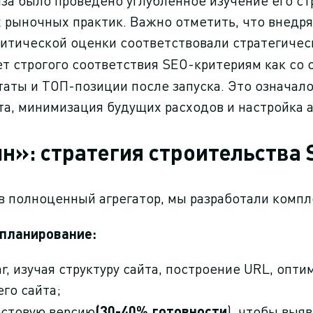
иза было проведено углубленное изучение его ст
 рыночных практик. Важно отметить, что внедря
итической оценки соответствовали стратегичес
т строгого соответствия SEO-критериям как со с
ты и ТОП-позиции после запуска. Это означало
та, минимизация будущих расходов и настройка 
н»: стратегия строительства
 в полноценный агрегатор, мы разработали комп
 планирование:
r, изучая структуру сайта, построение URL, опт
го сайта;
стовую версию
(30-40% готовности
), чтобы выя