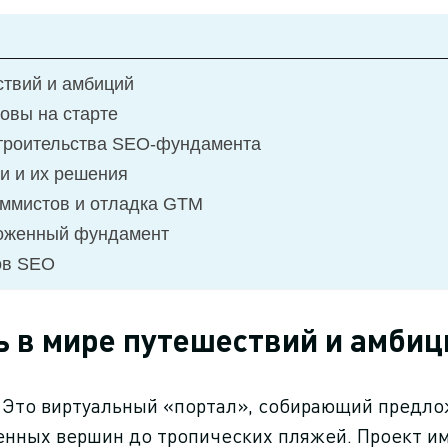
ествий и амбиций
овы на старте
строительства SEO-фундамента
и и их решения
аммистов и отладка GTM
ложенный фундамент
ов SEO
ль в мире путешествий и амбиц
ов. Это виртуальный «портал», собирающий предл
енных вершин до тропических пляжей. Проект им