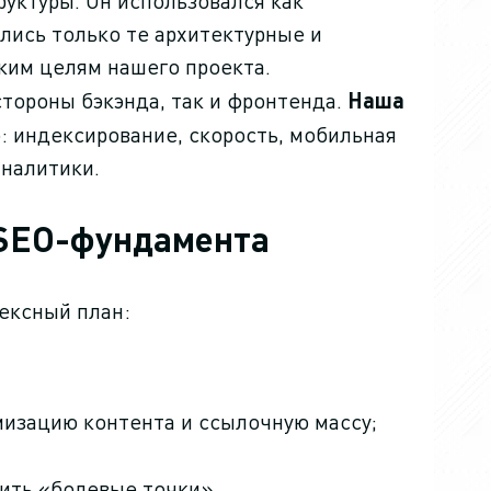
руктуры. Он использовался как
лись только те архитектурные и
ким целям нашего проекта.
тороны бэкэнда, так и фронтенда.
Наша
: индексирование, скорость, мобильная
аналитики.
 SEO-фундамента
лексный план:
имизацию контента и ссылочную массу;
вить «болевые точки».