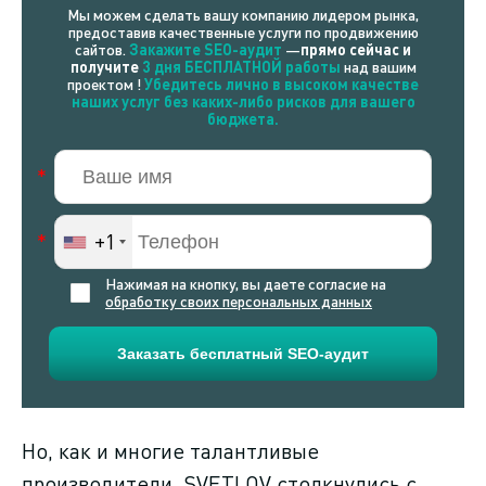
Мы можем сделать вашу компанию лидером рынка,
предоставив качественные услуги по продвижению
сайтов.
Закажите SEO-аудит
—
прямо сейчас и
получите
3 дня БЕСПЛАТНОЙ работы
над вашим
проектом !
Убедитесь лично в высоком качестве
наших услуг без каких-либо рисков для вашего
бюджета.
+1
Нажимая на кнопку, вы даете согласие на
обработку своих персональных данных
Но, как и многие талантливые
производители, SVETLOV столкнулись с