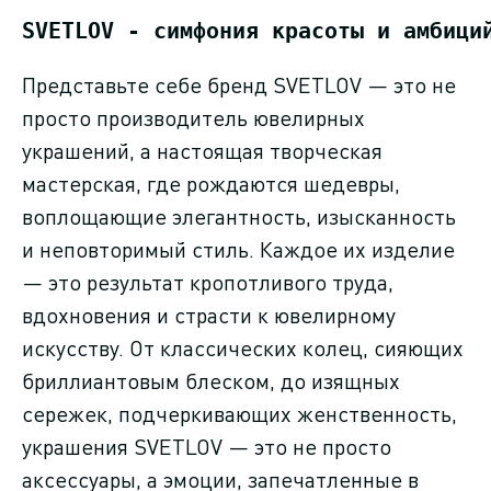
почему
SVETLOV - симфония красоты и амбици
Представьте себе бренд SVETLOV — это не
Фрилансер VS
просто производитель ювелирных
JobStudio
украшений, а настоящая творческая
мастерская, где рождаются шедевры,
Боли клиентов
воплощающие элегантность, изысканность
и неповторимый стиль. Каждое их изделие
Блог
— это результат кропотливого труда,
Как достигаем
вдохновения и страсти к ювелирному
результата
искусству. От классических колец, сияющих
бриллиантовым блеском, до изящных
Подарок на 2025 год
сережек, подчеркивающих женственность,
украшения SVETLOV — это не просто
Контакты
аксессуары, а эмоции, запечатленные в