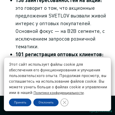
136 заинтересованностей на акции:
это говорит о том, что акционные
предложения SVETLOV вызвали живой
интерес у оптовых покупателей.
Основной фокус — на В2В сегменте, с
исключением запросов розничной
тематики.
101 регистрация оптовых клиентов:
это самый ценный результат! 101 новый
Этот сайт использует файлы cookie для
оптовый клиент, зарегистрированный
обеспечения его функционирования и улучшения
пользовательского опыта. Продолжая просмотр, вы
на сайте SVETLOV — это уже не просто
соглашаетесь на использование файлов cookie. Вы
интересные, а реальные партнеры,
можете узнать больше о файлах cookie и управлении
готовые к сотрудничеству и
ими в нашей
.
Политике конфиденциальности
осуществлению оптовых закупок.
Закрыть баннер cookie GDPR
Принять
Отклонить
Контакты
Язык
Заказать звонок
Заказать
Стабильный поток целевых действий
предложение