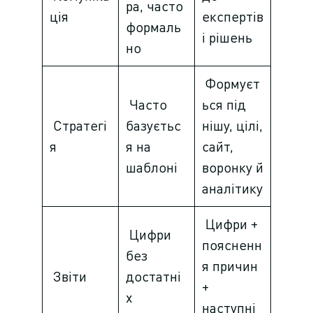
ра, часто
ція
експертів
формаль
і рішень
но
Формуєт
Часто
ься під
Стратегі
базуєтьс
нішу, цілі,
я
я на
сайт,
шаблоні
воронку й
аналітику
Цифри +
Цифри
поясненн
без
я причин
Звіти
достатні
+
х
наступні