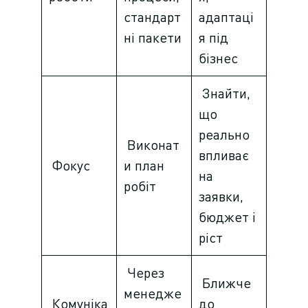
стандарт
адаптаці
ні пакети
я під
бізнес
Знайти,
що
реально
Виконат
впливає
Фокус
и план
на
робіт
заявки,
бюджет і
ріст
Через
Ближче
менедже
Комуніка
до