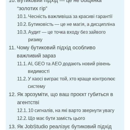
Бутиковий підхід — це не обіцянка
“золотих гір”
Чесність важливіша за красиві гарантії
Бутиковість — це не магія, а дисципліна
Аудит — це точка входу без зайвого
ризику
Чому бутиковий підхід особливо
важливий зараз
AI, GEO та AEO додають новий рівень
видимості
У хаосі виграє той, хто краще контролює
систему
Як зрозуміти, що ваш проєкт губиться в
агентстві
10 сигналів, на які варто звернути увагу
Що має бути замість цього
Як JobStudio реалізує бутиковий підхід