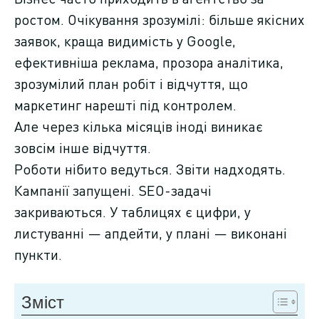
ростом. Очікування зрозумілі: більше якісних
заявок, краща видимість у Google,
Фрілансер VS
JobStudio
ефективніша реклама, прозора аналітика,
зрозумілий план робіт і відчуття, що
Болі клієнтів
маркетинг нарешті під контролем.
Але через кілька місяців іноді виникає
Блог
зовсім інше відчуття.
Роботи нібито ведуться. Звіти надходять.
Як досягаємо
Кампанії запущені. SEO-задачі
результату
закриваються. У таблицях є цифри, у
листуванні — апдейти, у плані — виконані
Подарунок на 2025
пункти.
Контакти
Зміст