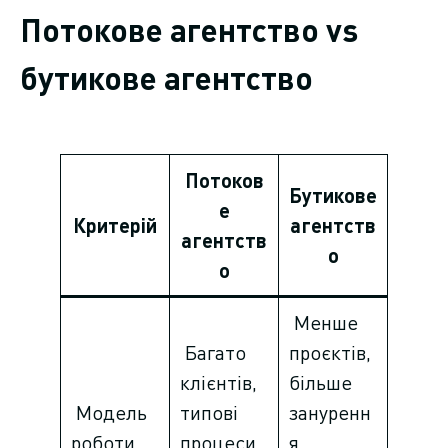
Потокове агентство vs
бутикове агентство
Потоков
Бутикове
е
Критерій
агентств
агентств
о
о
Менше
Багато
проєктів,
клієнтів,
більше
Модель
типові
зануренн
роботи
процеси,
я,